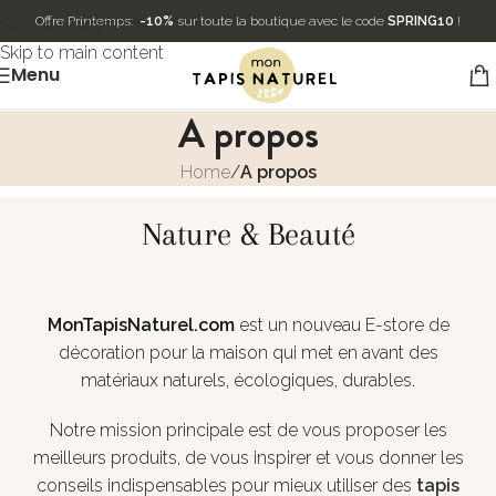
Offre Printemps:
-10%
sur toute la boutique avec le code
SPRING10
!
Skip to navigation
Skip to main content
Menu
A propos
Home
/
A propos
Nature & Beauté
MonTapisNaturel.com
est un nouveau E-store de
décoration pour la maison qui met en avant des
matériaux naturels, écologiques, durables.
Notre mission principale est de vous proposer les
meilleurs produits, de vous inspirer et vous donner les
conseils indispensables pour mieux utiliser des
tapis