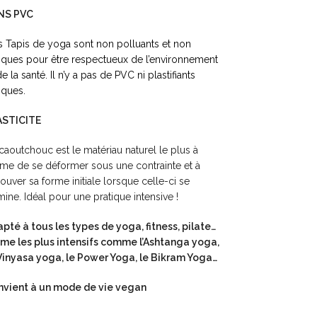
NS PVC
 Tapis de yoga sont non polluants et non
iques pour être respectueux de l’environnement
de la santé. Il n’y a pas de PVC ni plastifiants
iques.
ASTICITE
caoutchouc est le matériau naturel le plus à
e de se déformer sous une contrainte et à
rouver sa forme initiale lorsque celle-ci se
mine. Idéal pour une pratique intensive !
pté à tous les types de yoga, fitness, pilate…
e les plus intensifs comme l’Ashtanga yoga,
Vinyasa yoga, le Power Yoga, le Bikram Yoga…
nvient à un mode de vie vegan