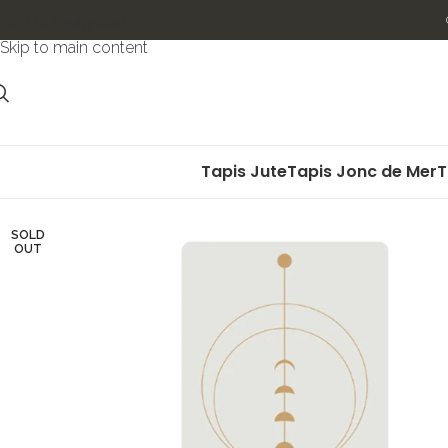
Skip to navigation
Skip to main content
Tapis Jute
Tapis Jonc de Mer
T
SOLD
OUT