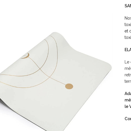
SA
Nos
tox
et 
tox
EL
Le 
mêm
ret
ter
Ada
mêm
le 
Co