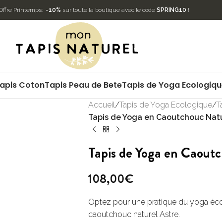
Offre Printemps:
-10%
sur toute la boutique avec le code
SPRING10
!
apis Coton
Tapis Peau de Bete
Tapis de Yoga Ecologiq
Accueil
/
Tapis de Yoga Ecologique
/
T
Tapis de Yoga en Caoutchouc Nat
Tapis de Yoga en Caout
108,00
€
Optez pour une pratique du yoga éco
caoutchouc naturel Astre.