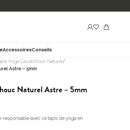
ue
Accessoires
Conseils
apis Yoga Caoutchouc Naturel
/
urel Astre – 5mm
chouc Naturel Astre – 5mm
-responsable avec ce tapis de yoga en