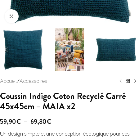
Click to enlarge
Accueil
/
Accessoires
Coussin Indigo Coton Recyclé Carré
45x45cm – MAIA x2
59,90
€
–
69,80
€
Un design simple et une conception écologique pour ces