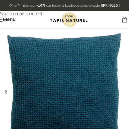
Offre Printemps:
-10%
sur toute la boutique avec le code
SPRING10
!
Skip to navigation
Skip to main content
Menu