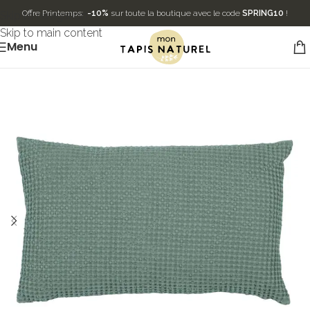
Offre Printemps:
-10%
sur toute la boutique avec le code
SPRING10
!
Skip to navigation
Skip to main content
Menu