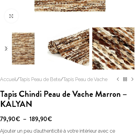
Click to enlarge
Accueil
/
Tapis Peau de Bete
/
Tapis Peau de Vache
Tapis Chindi Peau de Vache Marron –
KALYAN
79,90
€
–
189,90
€
Ajouter un peu d’authenticité à votre intérieur avec ce