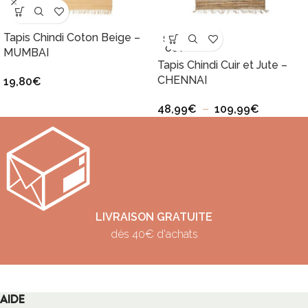
Tapis Chindi Coton Beige –
SOLD
OUT
MUMBAI
Tapis Chindi Cuir et Jute –
CHENNAI
19,80
€
48,99
€
–
109,99
€
LIVRAISON GRATUITE
dès 40€ d'achats
AIDE