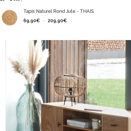
Tapis Naturel Rond Jute - THAIS
69,90
€
–
209,90
€