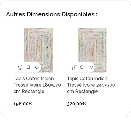
Autres Dimensions Disponibles :
n
Tapis Coton Indien
Tapis Coton Indien
Tapi
×210
Tressé Ivoire 180×270
Tressé Ivoire 240×300
Tres
cm Rectangle
cm Rectangle
cm R
198,00
€
320,00
€
420,