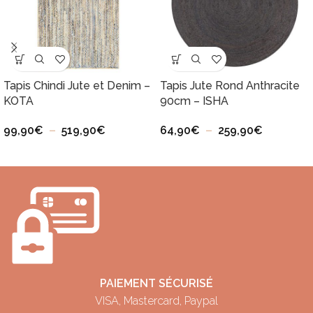
Tapis Chindi Jute et Denim –
Tapis Jute Rond Anthracite
KOTA
90cm – ISHA
99,90
€
–
519,90
€
64,90
€
–
259,90
€
PAIEMENT SÉCURISÉ
VISA, Mastercard, Paypal