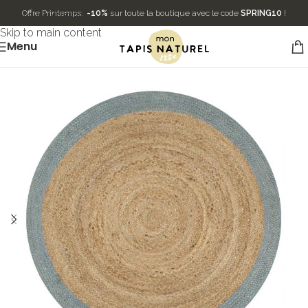
Offre Printemps:
-10%
sur toute la boutique avec le code
SPRING10
!
Skip to navigation
Skip to main content
Menu