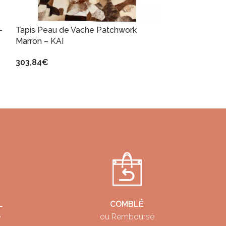
–
Tapis Peau de Vache Patchwork
SOLD
Marron – KAI
OUT
Tapis Peau de
303,84
€
et Marron – KA
199,99
€
–
27
L
COMBLÉ
é
ou Remboursé