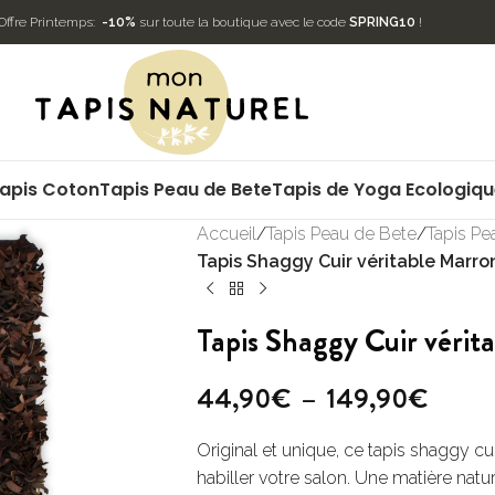
Offre Printemps:
-10%
sur toute la boutique avec le code
SPRING10
!
apis Coton
Tapis Peau de Bete
Tapis de Yoga Ecologiq
Accueil
/
Tapis Peau de Bete
/
Tapis Pe
Tapis Shaggy Cuir véritable Marro
Tapis Shaggy Cuir véri
44,90
€
–
149,90
€
Original et unique, ce tapis shaggy cu
habiller votre salon. Une matière natur