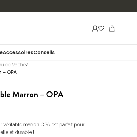
ue
Accessoires
Conseils
au de Vache
/
n – OPA
table Marron – OPA
ir véritable marron OPA est parfait pour
elle et durable !