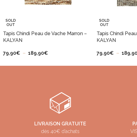
SOLD
SOLD
OUT
OUT
Tapis Chindi Peau de Vache Marron –
Tapis Chindi Peau
KALYAN
KALYAN
79,90
€
–
189,90
€
79,90
€
–
189,9
LIVRAISON GRATUITE
P
dès 40€ d’achats
VIS