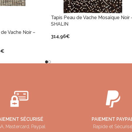
Tapis Peau de Vache Mosaïque Noir 
SHALIN
 de Vache Noir –
314,96
€
0
€
AIEMENT SÉCURISÉ
PAIEMENT PAYPA
A, Mastercard, Paypal
Rapide et Sécuris