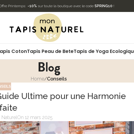
Offre Printemps:
-10%
sur toute la boutique avec le code
SPRING10
!
apis Coton
Tapis Peau de Bete
Tapis de Yoga Ecologiq
Blog
Home
/
Conseils
SEILS
 Guide Ultime pour une Harmonie
faite
 Naturel
On 12 mars 2025