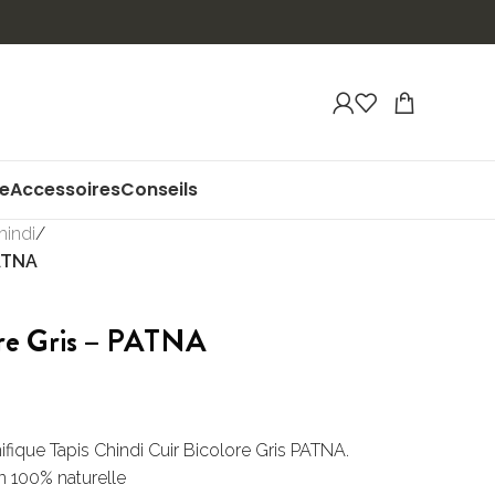
ue
Accessoires
Conseils
hindi
/
PATNA
ore Gris – PATNA
ifique Tapis Chindi Cuir Bicolore Gris PATNA.
n 100% naturelle