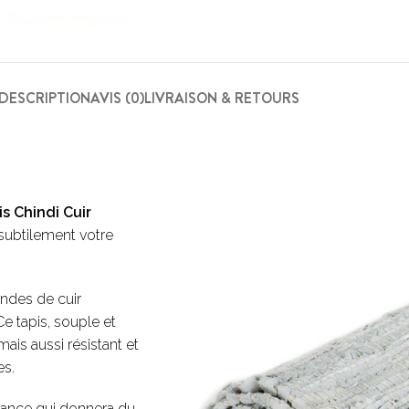
DESCRIPTION
AVIS (0)
LIVRAISON & RETOURS
s Chindi Cuir
subtilement votre
ndes de cuir
 Ce tapis, souple et
 mais aussi résistant et
es.
ndance qui donnera du