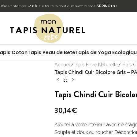
Offre Printemps:
-10%
sur toute la boutique avec le code
SPRING10
!
apis Coton
Tapis Peau de Bete
Tapis de Yoga Ecologiq
Accueil
/
Tapis Fibre Naturelle
/
Tapis C
Tapis Chindi Cuir Bicolore Gris – 
Tapis Chindi Cuir Bicol
30,14
€
Ajouter à votre intérieur avec ce magn
Souple et doux au toucher. Décoratio