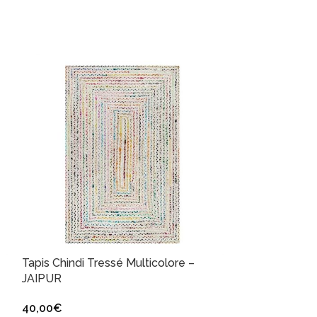
Tapis Chindi Tressé Multicolore –
Tapis Naturel J
JAIPUR
SINTRA
40,00
€
109,90
€