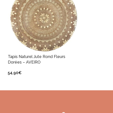
Tapis Naturel Jute Rond Fleurs
Tapis Jonc de 
Dorées – AVEIRO
Jaune 120x17
54,90
€
94,90
€