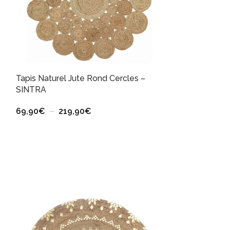
Tapis Naturel Jute Rond Cercles –
SOLD
SINTRA
OUT
Tapis Naturel 
69,90
€
–
219,90
€
69,90
€
–
209