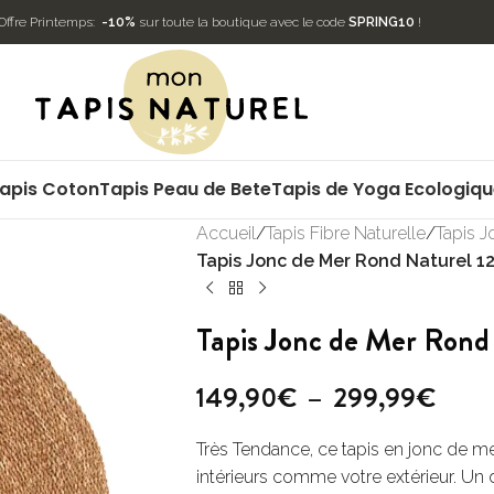
Offre Printemps:
-10%
sur toute la boutique avec le code
SPRING10
!
apis Coton
Tapis Peau de Bete
Tapis de Yoga Ecologiq
Accueil
/
Tapis Fibre Naturelle
/
Tapis 
Tapis Jonc de Mer Rond Naturel 
Tapis Jonc de Mer Ron
149,90
€
–
299,99
€
Très Tendance, ce tapis en jonc de me
intérieurs comme votre extérieur. Un d