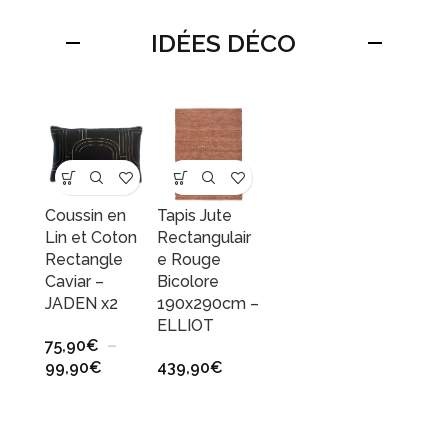
IDÉES DÉCO
Coussin en
Tapis Jute
Lin et Coton
Rectangulair
Rectangle
e Rouge
Caviar –
Bicolore
JADEN x2
190x290cm –
ELLIOT
75,90
€
–
99,90
€
439,90
€