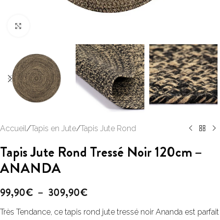
Click to enlarge
Accueil
/
Tapis en Jute
/
Tapis Jute Rond
Tapis Jute Rond Tressé Noir 120cm –
ANANDA
99,90
€
–
309,90
€
Très Tendance, ce tapis rond jute tressé noir Ananda est parfait